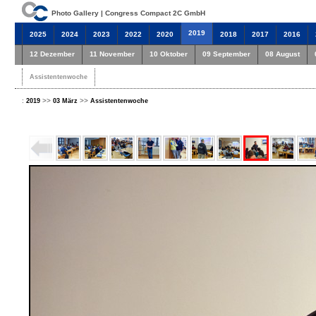
Photo Gallery | Congress Compact 2C GmbH
2019
2025
2024
2023
2022
2020
2018
2017
2016
12 Dezember
11 November
10 Oktober
09 September
08 August
Assistentenwoche
:
>>
>>
2019
03 März
Assistentenwoche