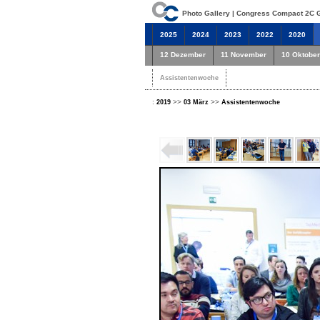
Photo Gallery | Congress Compact 2C
2025
2024
2023
2022
2020
12 Dezember
11 November
10 Oktober
Assistentenwoche
:
>>
>>
2019
03 März
Assistentenwoche