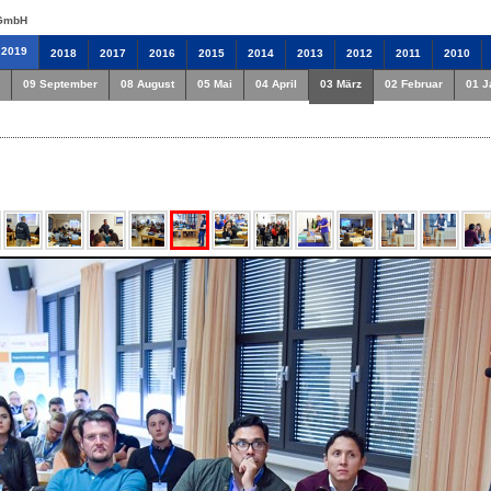
 GmbH
2019
2018
2017
2016
2015
2014
2013
2012
2011
2010
09 September
08 August
05 Mai
04 April
03 März
02 Februar
01 J