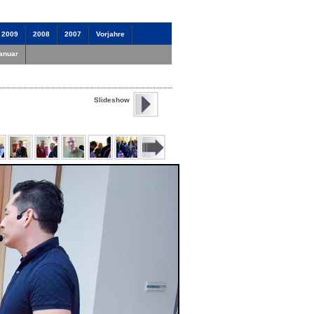
2009
2008
2007
Vorjahre
anuar
Slideshow