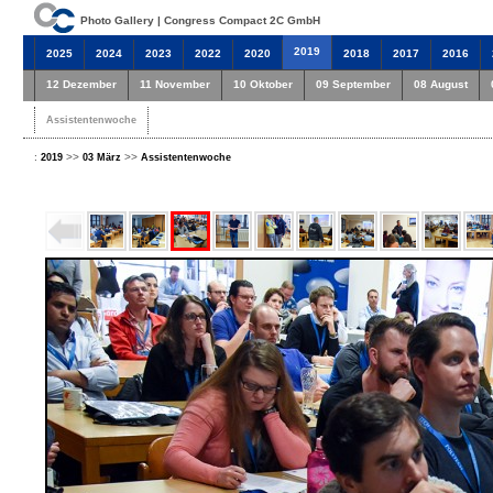
Photo Gallery | Congress Compact 2C GmbH
2019
2025
2024
2023
2022
2020
2018
2017
2016
12 Dezember
11 November
10 Oktober
09 September
08 August
Assistentenwoche
:
>>
>>
2019
03 März
Assistentenwoche