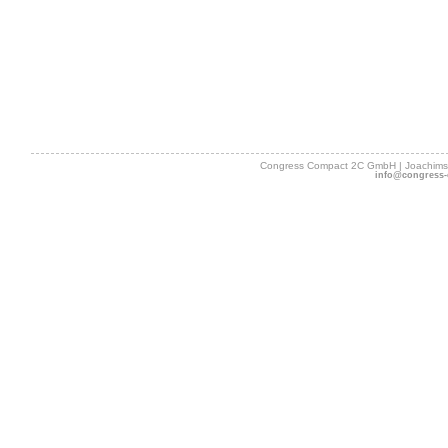
Congress Compact 2C GmbH | Joachimsth
info@congress-