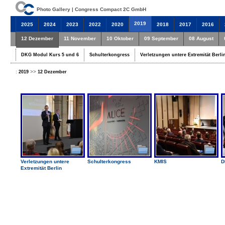
Photo Gallery | Congress Compact 2C GmbH
2019
2025
2024
2023
2022
2020
2018
2017
2016
12 Dezember
11 November
10 Oktober
09 September
08 August
DKG Modul Kurs 5 und 6
Schulterkongress
Verletzungen untere Extremität Berli
:
>>
2019
12 Dezember
Verletzungen untere
Schulterkongress
KMIS
D
Extremität Berlin