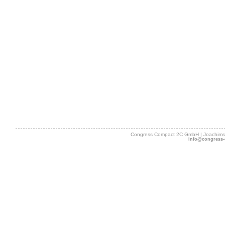
Congress Compact 2C GmbH | Joachimsth
info@congress-