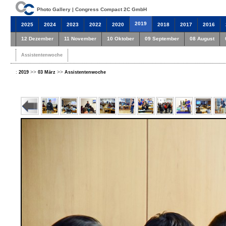
Photo Gallery | Congress Compact 2C GmbH
2019
2025
2024
2023
2022
2020
2018
2017
2016
12 Dezember
11 November
10 Oktober
09 September
08 August
Assistentenwoche
:
>>
>>
2019
03 März
Assistentenwoche