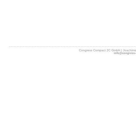
Congress Compact 2C GmbH | Joachimsth
info@congress-