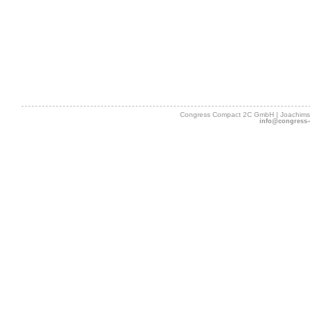
Congress Compact 2C GmbH | Joachimsth
info@congress-