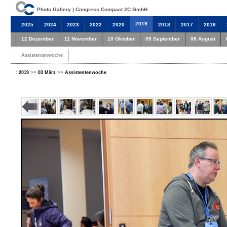
Photo Gallery | Congress Compact 2C GmbH
2019
2025
2024
2023
2022
2020
2018
2017
2016
12 Dezember
11 November
10 Oktober
09 September
08 August
Assistentenwoche
:
>>
>>
2019
03 März
Assistentenwoche