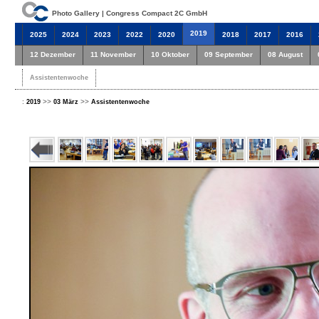
Photo Gallery | Congress Compact 2C GmbH
2019
2025
2024
2023
2022
2020
2018
2017
2016
12 Dezember
11 November
10 Oktober
09 September
08 August
Assistentenwoche
:
>>
>>
2019
03 März
Assistentenwoche