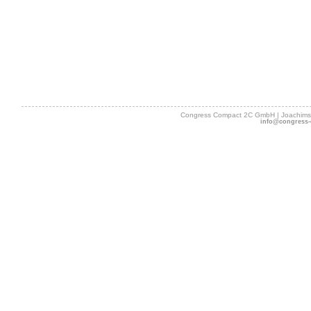
Congress Compact 2C GmbH | Joachimsth
info@congress-