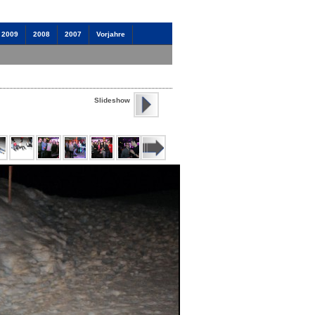
2009
2008
2007
Vorjahre
Slideshow