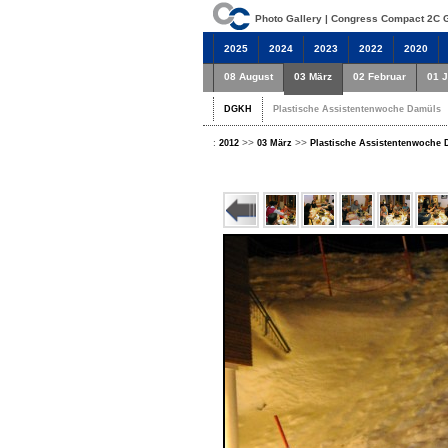
Photo Gallery | Congress Compact 2C
2025
2024
2023
2022
2020
08 August
03 März
02 Februar
01 
DGKH
Plastische Assistentenwoche Damüls
:
>>
>>
2012
03 März
Plastische Assistentenwoche