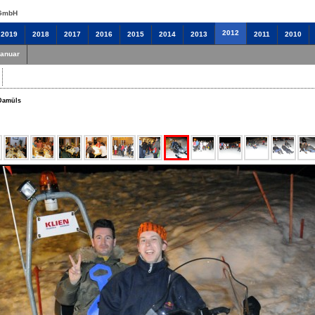
 GmbH
2012
2019
2018
2017
2016
2015
2014
2013
2011
2010
Januar
 Damüls