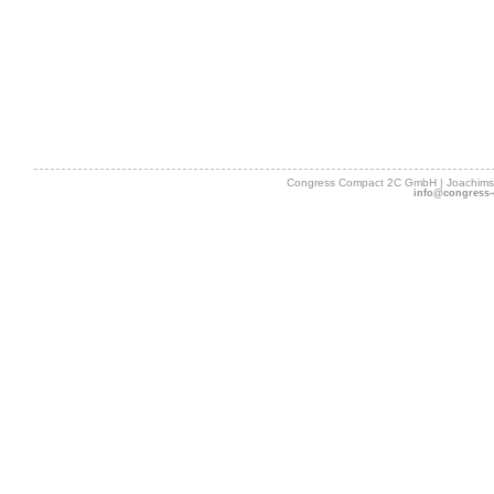
Congress Compact 2C GmbH | Joachimsth
info@congress-