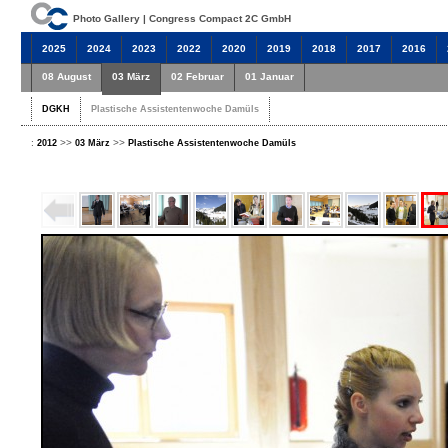
Photo Gallery | Congress Compact 2C GmbH
2025
2024
2023
2022
2020
2019
2018
2017
2016
08 August
03 März
02 Februar
01 Januar
DGKH
Plastische Assistentenwoche Damüls
:
>>
>>
2012
03 März
Plastische Assistentenwoche Damüls