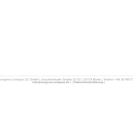
ongress Compact 2C GmbH | Joachimsthaler Straße 31-32 | 10719 Berlin | Telefon +49 30 887
|
|
|
info@congress-compact.de
Datenschutzerklärung