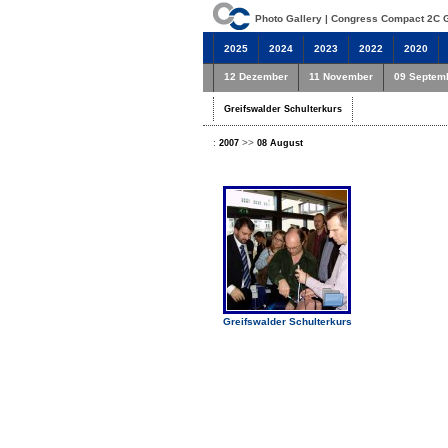
Photo Gallery | Congress Compact 2C
2025
2024
2023
2022
2020
12 Dezember
11 November
09 Septem
Greifswalder Schulterkurs
:
>>
2007
08 August
Greifswalder Schulterkurs