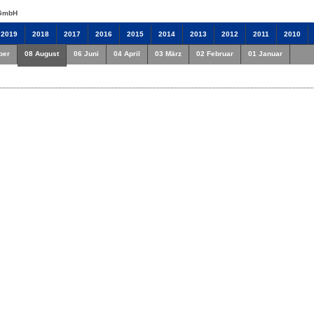
 GmbH
2019
2018
2017
2016
2015
2014
2013
2012
2011
2010
ber
08 August
06 Juni
04 April
03 März
02 Februar
01 Januar