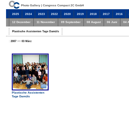
Photo Gallery | Congress Compact 2C GmbH
2025
2024
2023
2022
2020
2019
2018
2017
2016
12 Dezember
11 November
09 September
08 August
06 Juni
04 A
Plastische Assistenten Tage Damüls
:
>>
2007
03 März
Plastische Assistenten
Tage Damüls