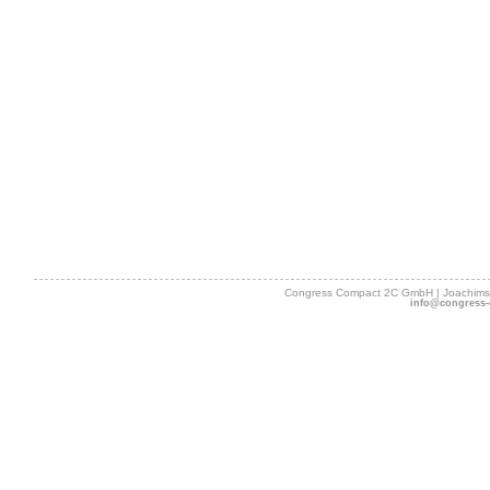
Congress Compact 2C GmbH | Joachimsth
info@congress-