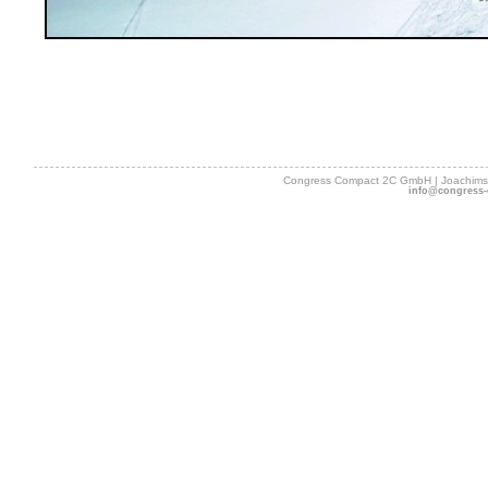
Congress Compact 2C GmbH | Joachimsth
info@congress-