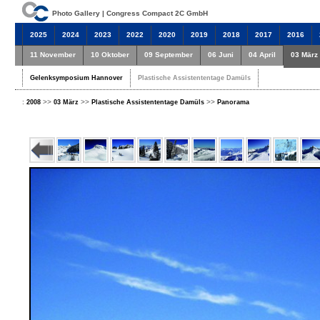
Photo Gallery | Congress Compact 2C GmbH
2025
2024
2023
2022
2020
2019
2018
2017
2016
11 November
10 Oktober
09 September
06 Juni
04 April
03 März
Gelenksymposium Hannover
Plastische Assistententage Damüls
:
>>
>>
>>
2008
03 März
Plastische Assistententage Damüls
Panorama