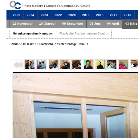
Photo Gallery | Congress Compact 2C GmbH
2025
2024
2023
2022
2020
2019
2018
2017
2016
11 November
10 Oktober
09 September
06 Juni
04 April
03 März
Gelenksymposium Hannover
Plastische Assistententage Damüls
:
>>
>>
2008
03 März
Plastische Assistententage Damüls