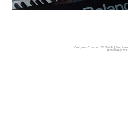
Congress Compact 2C GmbH | Joachimsth
info@congress-