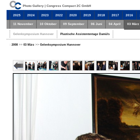
Photo Gallery | Congress Compact 2C GmbH
2025
2024
2023
2022
2020
2019
2018
2017
2016
11 November
10 Oktober
09 September
06 Juni
04 April
03 März
Gelenksymposium Hannover
Plastische Assistententage Damüls
:
>>
>>
2008
03 März
Gelenksymposium Hannover